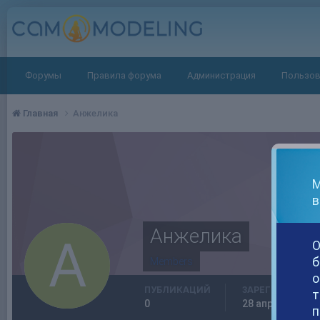
Форумы
Правила форума
Администрация
Пользов
Главная
Анжелика
М
в
Анжелика
О
б
Members
о
ПУБЛИКАЦИЙ
ЗАРЕГИСТРИРО
т
0
28 апреля, 2020
п