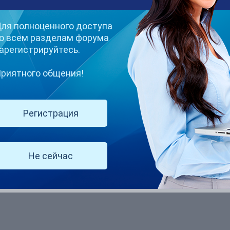
лика's Achievements
ля полноценного доступа
о всем разделам форума
арегистрируйтесь.
0
риятного общения!
Репутация
Регистрация
У Анжелика отсутствует по
Не сейчас