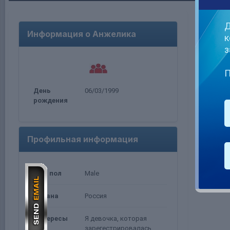
Анже
Д
Информация о Анжелика
к
з
П
День
06/03/1999
рождения
Профильная информация
Ваш пол
Male
Страна
Россия
Интересы
Я девочка, которая
зарегестрировалась