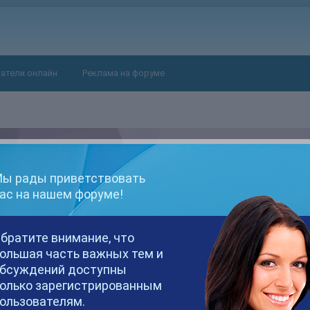
атели онлайн
Реклама на форуме
ы рады приветствовать
ас на нашем форуме!
братите внимание, что
ольшая часть важных тем и
бсуждений доступны
ВАН
ПОСЕЩЕНИЕ
олько зарегистрированным
28 апреля, 2020
ользователям.