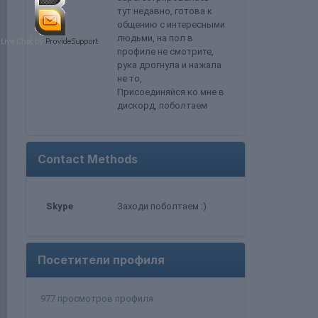
тут недавно, готова к
общению с интересными
людьми, на пол в
профиле не смотрите,
рука дрогнула и нажала
не то,
Присоединяйся ко мне в
дискорд, поболтаем
Contact Methods
Skype
Заходи поболтаем :)
Посетители профиля
977 просмотров профиля