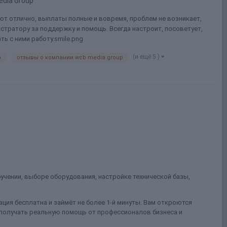
dia Group
ают отлично, выплаты полные и вовремя, проблем не возникает,
стратору за поддержку и помощь. Всегда настроит, посоветует,
ь с ними работу.smile.png
(и ещё 5 )
b
отзывы о компании wcb media group
учении, выборе оборудования, настройке технической базы,
ция бесплатна и займёт не более 1-й минуты. Вам откроются
 получать реальную помощь от профессионалов бизнеса и