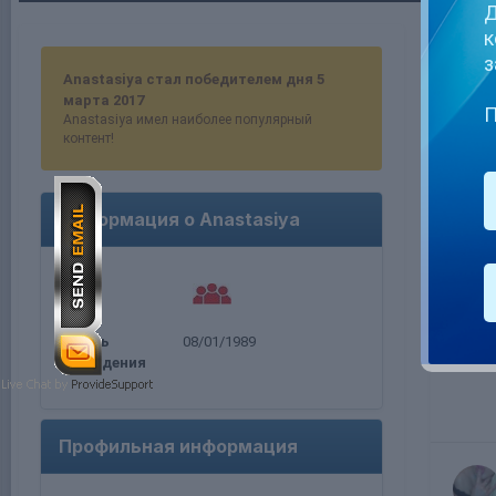
Д
к
Anas
з
Anastasiya стал победителем дня 5
марта 2017
П
Anastasiya имел наиболее популярный
контент!
Информация о Anastasiya
День
08/01/1989
рождения
Профильная информация