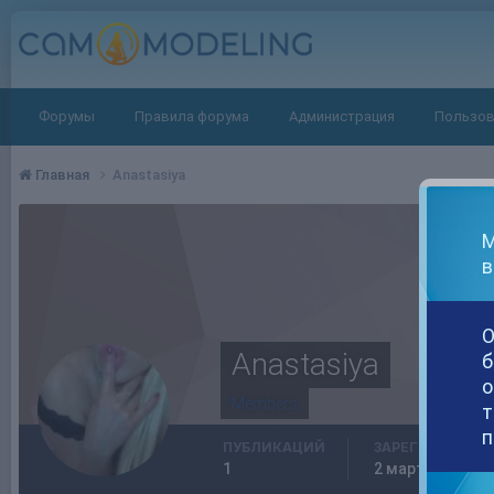
Форумы
Правила форума
Администрация
Пользов
Главная
Anastasiya
М
в
О
Anastasiya
б
о
Members
т
п
ПУБЛИКАЦИЙ
ЗАРЕГИСТРИРО
1
2 марта, 2017