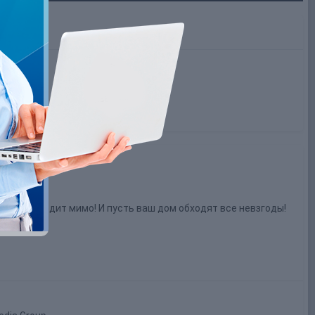
е не проходит мимо! И пусть ваш дом обходят все невзгоды!