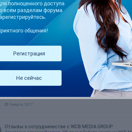
ля полноценного доступа
о всем разделам форума
tasiya's Achievements
арегистрируйтесь.
риятного общения!
1
Репутация
Регистрация
Anastasiya
Не сейчас
Пусть в вашей жизни будет всё соизмеримо! Пусть ваше счасть
А радость не зависит от погоды!
5 марта, 2017
Отзывы о сотрудничестве с WCB MEDIA GROUP