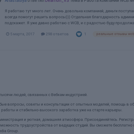
Anastasiya
ответил
Deamon_VS
тема в
Работа компании WCB Me
Я работаю тут много лет. Очень довольна компанией, деньги поступ
всегда помогут решить вопросы))) Отдельная благодарность админи
подскажет. Я уже давно работаю с WCB, и с радостью буду продолжат
1
5 марта, 2017
298 ответов
реальные отзывы wc
ысячи людей, связанных с Вебкам индустрией.
ые вопросы, советы и консультации от опытных моделей, помощь в об
работы и стабильно-высокого заработка уже на старте карьеры.
министрация и уютная, домашняя атмосфера. Присоединяйтесь. Регистра
можность трудоустройства от ведущих студий. Вы сможете бесплатно
dia Group.