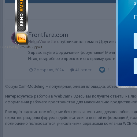
з
П
Frontfanz.com
HelgaVionette
опубликовал тема в
Другие сайты...
Здравствуйте форумчане и форумчанки! Меня зовут Хел
Итак, подробнее о проекте и его преимуществах: - Фронт
4
7 февраля, 2024
41 ответ
frontfanz
Форум Cam-Modeling – популярная, живая площадка, объединяющая т
Интересуетесь работой в WebCam? Здесь вы получите ответы на люб
оформлении рабочего пространства для максимально продуктивной 
Вас ждёт адекватное общение без грязи и негатива, дружелюбная ад
скрытые разделы форума с действительно ценной информацией, воз
полноценно пользоваться уникальными сервисами компании WCB Me