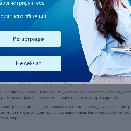
арегистрируйтесь.
риятного общения!
Регистрация
ьга и я являюсь официальным представителем сайта FrontFanz.com При
фанз представляет собой микс из стриминговой платформы и к...
Не сейчас
(и ещё 4 )
frontfans
ысячи людей, связанных с Вебкам индустрией.
ые вопросы, советы и консультации от опытных моделей, помощь в об
работы и стабильно-высокого заработка уже на старте карьеры.
министрация и уютная, домашняя атмосфера. Присоединяйтесь. Регистра
можность трудоустройства от ведущих студий. Вы сможете бесплатно
dia Group.