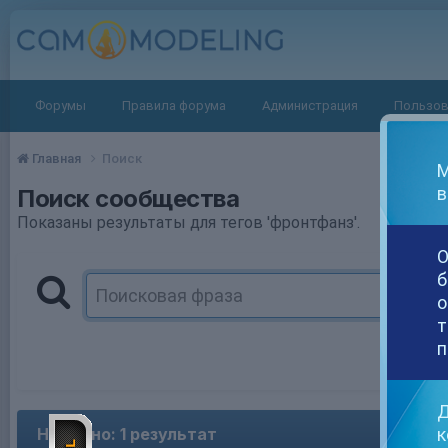
Форумы
Правила форума
Администрация
Пользов
Главная
Поиск
М
в
Поиск сообщества
Показаны результаты для тегов 'фронтфанз'.
О
б
о
т
п
Д
к
Найдено: 1 результат