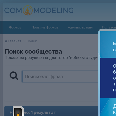
Форумы
Правила форума
Администрация
Пользов
Главная
Поиск
М
в
Поиск сообщества
Показаны результаты для тегов 'вебкам студия'.
О
б
о
т
п
Д
к
Найдено: 1 результат