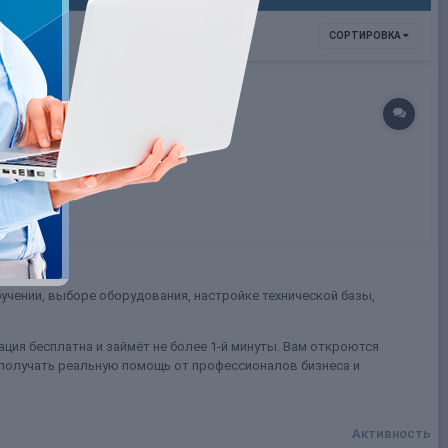
СОРТИРОВКА
учении, выборе оборудования, настройке технической базы,
ция бесплатна и займёт не более 1-й минуты. Вам откроются
 получать реальную помощь от профессионалов бизнеса и
Активность