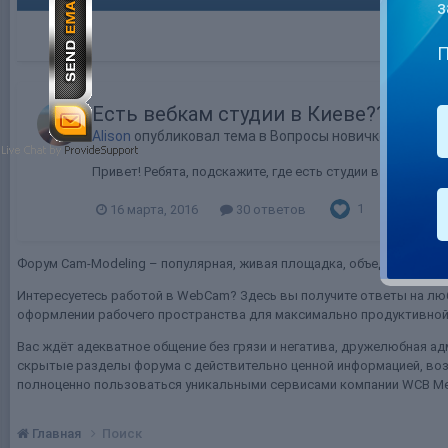
з
П
Есть вебкам студии в Киеве??
Alison
опубликовал тема в
Вопросы новичков
Привет! Ребята, подскажите, где есть студии в Киеве? На
1
16 марта, 2016
30 ответов
студия
Форум Cam-Modeling – популярная, живая площадка, объединяющая т
Интересуетесь работой в WebCam? Здесь вы получите ответы на люб
оформлении рабочего пространства для максимально продуктивной 
Вас ждёт адекватное общение без грязи и негатива, дружелюбная ад
скрытые разделы форума с действительно ценной информацией, воз
полноценно пользоваться уникальными сервисами компании WCB Me
Главная
Поиск