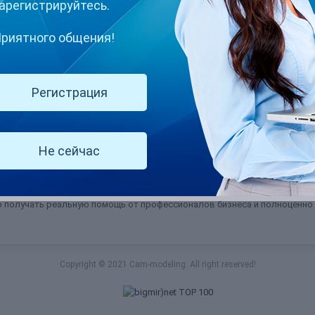
арегистрируйтесь.
Не рекомендуется для компьютеров с общим доступом
Войти
риятного общения!
Забыли пароль
Регистрация
 площадка, объединяющая тысячи людей, связанных с Вебкам индустри
вы получите ответы на любые вопросы, советы и консультации от опы
еской базы, оформлении рабочего пространства для максимально прод
Не сейчас
и негатива, дружелюбная администрация и уютная, домашняя атмосфера
. Вам откроются скрытые разделы форума с действительно ценной инф
но получать реальную помощь от профессионалов бизнеса и полноценн
Copyright © 2021 Cam-modeling. All right reserved!