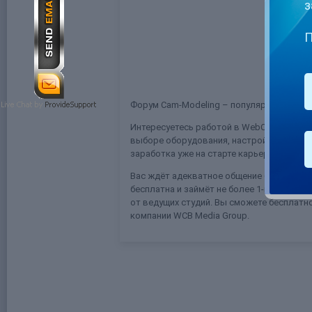
з
П
Форум Cam-Modeling – популярная, живая
Интересуетесь работой в WebCam? Здесь 
выборе оборудования, настройке технич
заработка уже на старте карьеры.
Вас ждёт адекватное общение без грязи 
бесплатна и займёт не более 1-й минуты
от ведущих студий. Вы сможете бесплат
компании WCB Media Group.