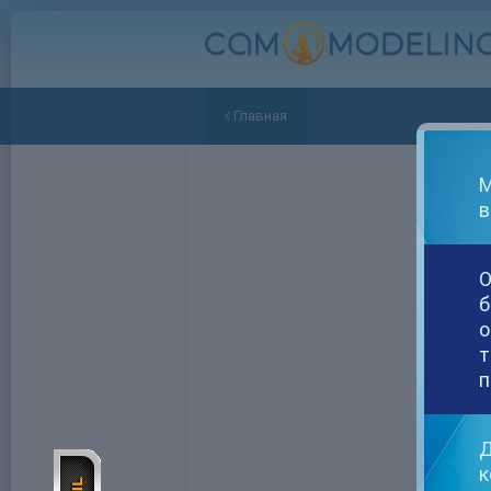
Главная
М
в
О
б
о
т
п
Д
к