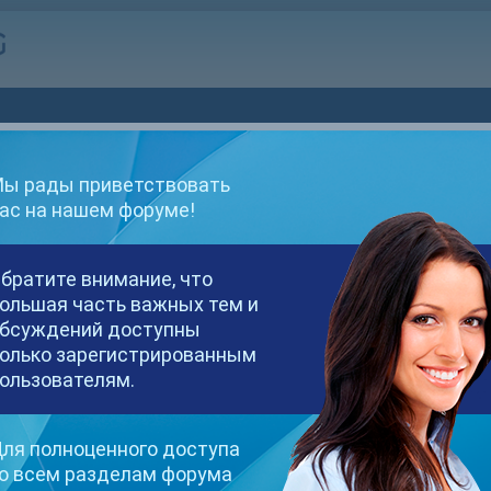
ы рады приветствовать
Войти
ас на нашем форуме!
Еще нет учетной записи?
Регистрация
братите внимание, что
Отображаемое имя
ОБЯЗАТЕЛЬНО
ольшая часть важных тем и
бсуждений доступны
олько зарегистрированным
ользователям.
Пароль
ОБЯЗАТЕЛЬНО
ля полноценного доступа
о всем разделам форума
Запомнить