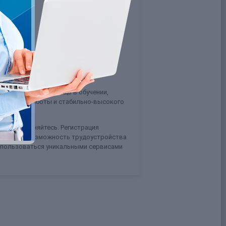
?
ей.
тных моделей, помощь в обучении,
уктивной работы и стабильно-высокого
. Присоединяйтесь. Регистрация
ормацией, возможность трудоустройства
о пользоваться уникальными сервисами