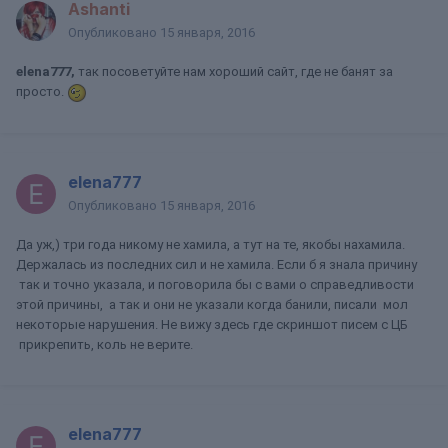
Ashanti
Опубликовано
15 января, 2016
elena777,
так посоветуйте нам хороший сайт, где не банят за
просто.
elena777
Опубликовано
15 января, 2016
Да уж,) три года никому не хамила, а тут на те, якобы нахамила.
Держалась из последних сил и не хамила. Если б я знала причину
так и точно указала, и поговорила бы с вами о справедливости
этой причины, а так и они не указали когда банили, писали мол
некоторые нарушения. Не вижу здесь где скриншот писем с ЦБ
прикрепить, коль не верите.
elena777