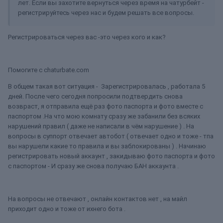
лет. Если вы захотите вернуться через время на чатурбейт -
регистрируйтесь через нас и будем решать все вопросы.
Регистрироваться через вас -это через кого и как?
Помогите с chaturbate.com
В общем такая вот ситуация - Зарегистрировалась , работала 5
дней. После чего сегодня попросили подтвердить снова
возвраст, я отправила ещё раз фото паспорта и фото вместе с
паспортом .На что мою комнату сразу же забанили без всяких
нарушений правил ( даже не написали в чём нарушение ) . На
вопросы в суппорт отвечает автобот ( отвечает одно и тоже - тпа
вы нарушели какие то правила и вы заблокированы ) . Начинаю
регистрировать новый аккаунт , закидываю фото паспорта и фото
с паспортом - И сразу же снова получаю БАН аккаунта .
На вопросы не отвечают , онлайн контактов нет , на майл
приходит одно и тоже от ихнего бота .