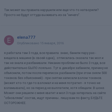
Так может вы правила нарушили или еще что-то натворили?
Просто не будут оттуда выживать из-за "ничего".
elena777
Опубликовано
15 января, 2016
я работала там 3 года, все правила знаю, банили пару раз -
вещала в машине (в своей одна), отписалась сказала так мол и
так не знала и разбанивали. Никаких проблем не было 3 года, все
действительно БЫЛО лояльно. Тут в декабре забанили, причину не
объяснили, потом после переписок разбанили (при этом сняли 500
токенов без объяснений) - при снятии написали взлом токенов
(может кто-то где-то взломал и на меня потратил - я точно не
взламывала), но за период не выплатили, хотя обещали. В шоке.
Может они решили с меня хватит и мол 3 года затерлась на сайте
"обновляем" состав, ищут причины.. пишу вам по факту, БУДЬТЕ
ОСТОРОЖНЕЕ.