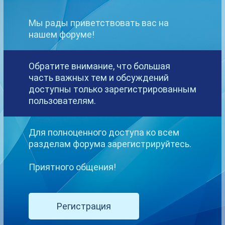
Мы рады приветствовать вас на
HotSuzi
нашем форуме!
Опубликовано
14 января, 2016
WCB Media Group & Streamates Models - компания, на чьем форуме
Обратите внимание, что большая
вы ищите помощь по сайту, которая, в свою очередь, оказывается
часть важных тем и обсуждений
только клиентам.
доступны только зарегистрированным
пользователям.
Deamon_VS
Для полноценного доступа ко всем
Опубликовано
14 января, 2016
разделам форума зарегистрируйтесь.
HotSuzi
Приятного общения!
Спасибо за содействие с ответом!
julia57
Регистрация
Вы пишите на форуме, который ориентирован для наших