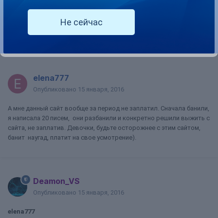
клиентов. Если вы им не являетесь, то никто вам помочь не
сможет. Обращайтесь напрямую в поддержку чатурбейта либо с
Не сейчас
тем, с кем работаете. Каким образом, мы относимся к вашей
проблеме?
elena777
Опубликовано
15 января, 2016
А мне данный сайт вообще за период не заплатил. Сначала банили,
я написала 20 писем, они разбанили и конкретно решили выжить с
сайта, не заплатив. Девочки, будьте осторожнее с этим сайтом,
банит наугад, платит на свое усмотрение).
Deamon_VS
Опубликовано
15 января, 2016
elena777