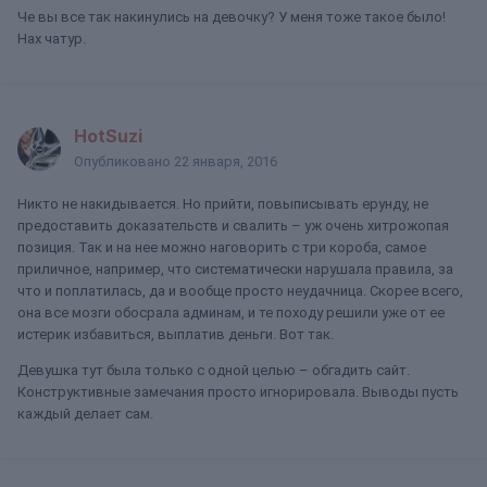
Че вы все так накинулись на девочку? У меня тоже такое было!
Нах чатур.
HotSuzi
Опубликовано
22 января, 2016
Никто не накидывается. Но прийти, повыписывать ерунду, не
предоставить доказательств и свалить – уж очень хитрожопая
позиция. Так и на нее можно наговорить с три короба, самое
приличное, например, что систематически нарушала правила, за
что и поплатилась, да и вообще просто неудачница. Скорее всего,
она все мозги обосрала админам, и те походу решили уже от ее
истерик избавиться, выплатив деньги. Вот так.
Девушка тут была только с одной целью – обгадить сайт.
Конструктивные замечания просто игнорировала. Выводы пусть
каждый делает сам.