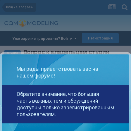
Общие вопросы
Регистрация
Уже зарегистрированы? Войти
Вопрос к владельцам студии
студия
Автор
NetWorkKrd
,
27 октября, 2022
в
Общие вопросы
вебкам
рекомендации в работе webcam
Мы рады приветствовать вас на
нашем форуме!
NetWorkKrd
Опубликовано
27 октября, 2022
Обратите внимание, что большая
часть важных тем и обсуждений
Доброго времени суток всем гостям и пользователям форума!
доступны только зарегистрированным
Мы молодая студия в городе Краснодаре и у нас есть вопрос к
пользователям.
владельцам студий.
Как вы привлекали моделей и рекрутеров в свою студию? И