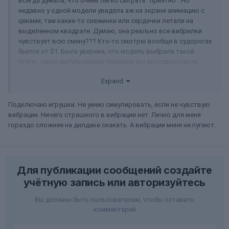
Всегда думала, что очень легко сыграть "приятно". Но
недавно у одной модели увидела аж на экране анимацию с
ценами, там какие-то снежинки или сердечки летали на
выделенном квадрате. Думаю, она реально все вибрилки
чувствует всю смену??? Кто-то смотрю вообще в судорогах
бьется от $1. Была уверена, что модель выбрала такой
стиль, такая импульсивная. Неужели вы их подключаете
действительно? Я свой лаш даже не помню, когда на
Expand
зарядку ставила.....
Подключаю игрушки. Не умею симулировать, если не чувствую
вибрации. Ничего страшного в вибрации нет. Лично для меня
гораздо сложнее на дилдаке скакать. А вибрации меня не пугают.
Для публикации сообщений создайте
учётную запись или авторизуйтесь
Вы должны быть пользователем, чтобы оставить
комментарий