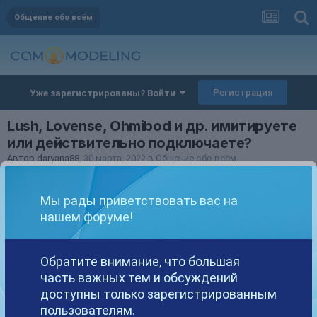
Общение обо всём
Регистрация
Уже зарегистрированы? Войти
Lush, Lovense, Ohmibod и др. имитируете
или действительно подключаете?
Автор
daryana88
,
30 марта, 2022
в
Общение обо всём
lush
lovense
ohmibod
имитация
работа моделью
Мы рады приветствовать вас на
нашем форуме!
daryana88
Опубликовано
30 марта, 2022
Обратите внимание, что большая
Всегда думала, что очень легко сыграть "приятно". Но недавно у
часть важных тем и обсуждений
одной модели увидела аж на экране анимацию с ценами, там
доступны только зарегистрированным
какие-то снежинки или сердечки летали на выделенном квадрате.
пользователям.
Думаю, она реально все вибрилки чувствует всю смену??? Кто-то