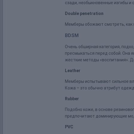
сзади, необыкновенные изгибы и 
Double penetration
Мемберы обожают смотреть, как 
BDSM
Очень обширная категория, подх
пресмыкаться перед собой. Она я
жесткие методы «воспитания». До
Leather­
Мемберы испытывают сильное влече
Кожа – это обычно атрибут одеж
Rubber
Подобно коже, в основе резиновог
предпочитают доминирующие мо
PVC