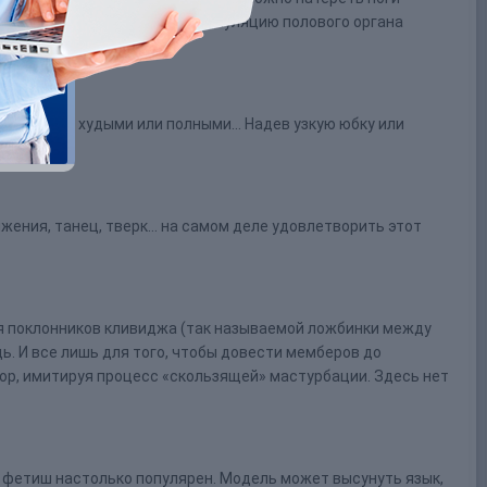
ь великолепный foot job (стимуляцию полового органа
изание пальцев).
агорелыми, худыми или полными… Надев узкую юбку или
ижения, танец, тверк… на самом деле удовлетворить этот
ля поклонников кливиджа (так называемой ложбинки между
ь. И все лишь для того, чтобы довести мемберов до
р, имитируя процесс «скользящей» мастурбации. Здесь нет
й фетиш настолько популярен. Модель может высунуть язык,