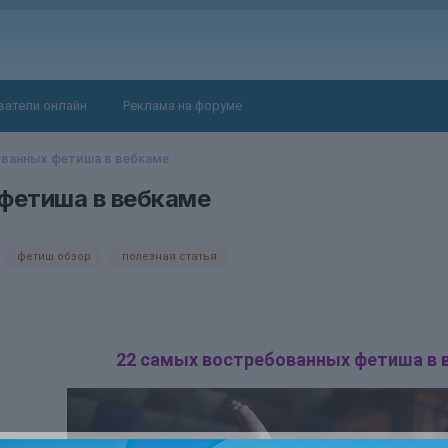
ватели онлайн
Реклама на форуме
ванных фетиша в вебкаме
фетиша в вебкаме
фетиш обзор
полезная статья
22 самых востребованных фетиша в 