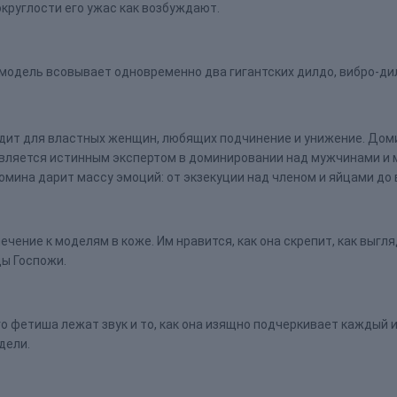
округлости его ужас как возбуждают.
модель всовывает одновременно два гигантских дилдо, вибро-дил
одит для властных женщин, любящих подчинение и унижение. Дом
вляется истинным экспертом в доминировании над мужчинами и м
мина дарит массу эмоций: от экзекуции над членом и яйцами до 
ние к моделям в коже. Им нравится, как она скрепит, как выгляди
ды Госпожи.
о фетиша лежат звук и то, как она изящно подчеркивает каждый и
дели.