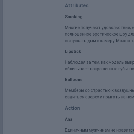
Attributes
Smoking
Многие получают удовольствие, на
полноценное эротическое шоу для
выпускать дым в камеру. Можно т
Lipstick
Наблюдая за тем, как модель выкр
облизывает накрашенные губы, по
Balloons
Мемберы со страстью к воздушным
садиться сверху и прыгать на нем
Action
Anal
Единичным мужчинам не нравится 