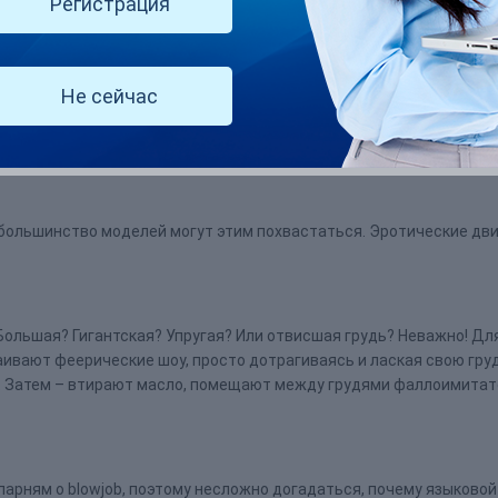
Регистрация
нительно влажный и скользкий вид, а парам – продемонстрироват
, feet sniffing (обнюхивание), toe sucking и toe licking (сосание и л
Не сейчас
оими ногами и бедрами: подтянутыми и стройными, изящными и з
 грандиозное шоу для возбужденных мемберов.
и большинство моделей могут этим похвастаться. Эротические дв
Большая? Гигантская? Упругая? Или отвисшая грудь? Неважно! Д
аивают феерические шоу, просто дотрагиваясь и лаская свою груд
. Затем – втирают масло, помещают между грудями фаллоимитато
арням о blowjob, поэтому несложно догадаться, почему языково