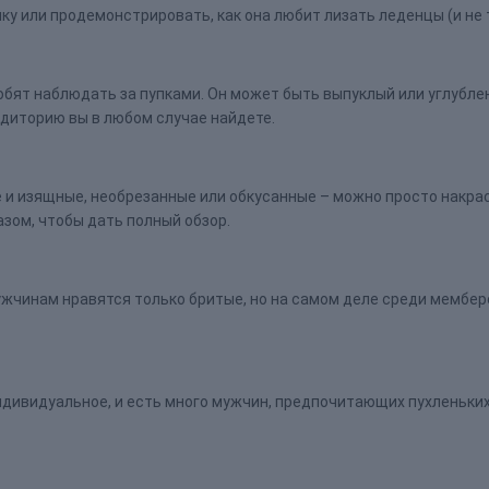
чку или продемонстрировать, как она любит лизать леденцы (и не 
юбят наблюдать за пупками. Он может быть выпуклый или углубле
удиторию вы в любом случае найдете.
 и изящные, необрезанные или обкусанные – можно просто накраси
азом, чтобы дать полный обзор.
жчинам нравятся только бритые, но на самом деле среди мемберо
дивидуальное, и есть много мужчин, предпочитающих пухленьких 