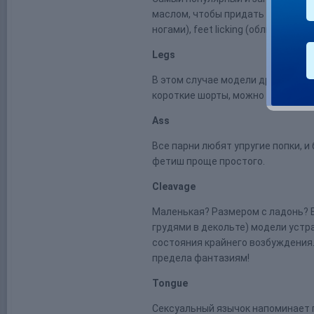
маслом, чтобы придать им соблаз
ногами), feet licking (облизывание)
Legs
В этом случае модели дразнят св
короткие шорты, можно устроить
Ass
Все парни любят упругие попки, 
фетиш проще простого.
Cleavage
Маленькая? Размером с ладонь? 
грудями в декольте) модели устр
состояния крайнего возбуждения
предела фантазиям!
Tongue
Сексуальный язычок напоминает п