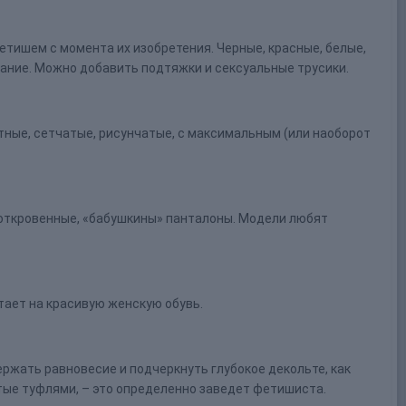
тишем с момента их изобретения. Черные, красные, белые,
лание. Можно добавить подтяжки и сексуальные трусики.
ветные, сетчатые, рисунчатые, с максимальным (или наоборот
, откровенные, «бабушкины» панталоны. Модели любят
стает на красивую женскую обувь.
ержать равновесие и подчеркнуть глубокое декольте, как
тые туфлями, – это определенно заведет фетишиста.