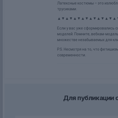
Латексные костюмы – это излюбл
трусиками.
▲▼▲▼▲▼▲▼▲▼▲▼▲▼▲
Если у вас уже сформировались с
моделей. Помните, вебкам-модель
множестве незабываемых для кли
P.S. Несмотря на то, что фетиши
современности.
Для публикации 