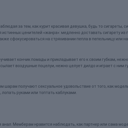
блюдая за тем, как курит красивая девушка, будь то сигареты, с
 истинных ценителей «жанра»: медленно доставать сигарету из п
акже сфокусироваться на стряхивании пепла в пепельницу или на
учивает кончик помады и прикладывает его к своим губкам, нежно 
сылает воздушные поцелуи, нежно целует дилдо и играет с ним 
 шарам получают сексуальное удовольствие от того, как модель
, лопать руками или топтать каблуками.
анал. Мемберам нравится наблюдать, как партнер или сама моде