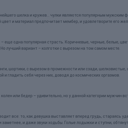
жнейшего шелка и кружев… чулки являются популярным мужским фе
й цвет и материал предпочитает мембер, и удовлетворите его же
ки – еще одна популярная страсть. Коричневые, черные, белые, ц
о лучший вариант – колготки с вырезом на том самом месте.
инги, шортики, с вырезом в промежности или сзади, шелковистые
й и гладить себя через них, доводя до космических оргазмов.
о колен или бедер – удивительно, но у данной категории мужчин в
одит все: то, как девушка выставляет вперед грудь, стараясь уд
заметнее, и даже звуки ходьбы. Голые лодыжки и ступни, обтяну