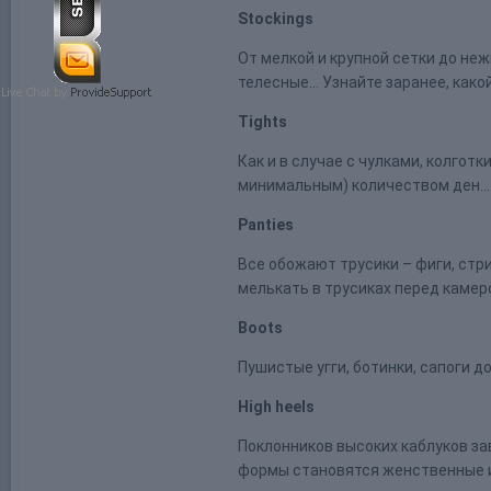
Stockings
От мелкой и крупной сетки до не
телесные… Узнайте заранее, како
Tights
Как и в случае с чулками, колгот
минимальным) количеством ден… Н
Panties
Все обожают трусики – фиги, стр
мелькать в трусиках перед камеро
Boots
Пушистые угги, ботинки, сапоги д
High heels
Поклонников высоких каблуков зав
формы становятся женственные и 