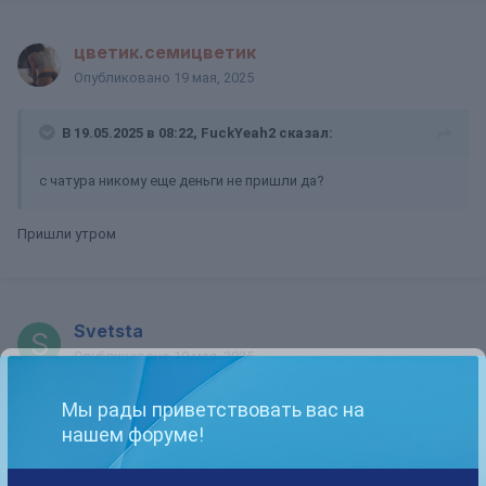
цветик.семицветик
Опубликовано
19 мая, 2025
В 19.05.2025 в 08:22,
FuckYeah2
сказал:
с чатура никому еще деньги не пришли да?
Пришли утром
Svetsta
Опубликовано
19 мая, 2025
Мне нет
Мы рады приветствовать вас на
нашем форуме!