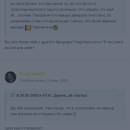
ни чего( Может это бан какой то, но что бы по 0
транслироваться я такого не помню. Что апрель что май
Ж.... полная. Говорили что январь февраль плох был, по
сравнению с тем что происходит сейчас, это были жирные
месяцы
Верните их
Вы смотрели себя с другого браузера? Картинка есть? В листинге
вы искали себя?
FuckYeah2
Опубликовано
20 мая, 2025
В 20.05.2025 в 07:41,
Диана_sb
сказал:
Да, без изменений. Уже очкую. Но в статистике за период
они указаны на отправку. Но, нема (((
типа уже отправили?