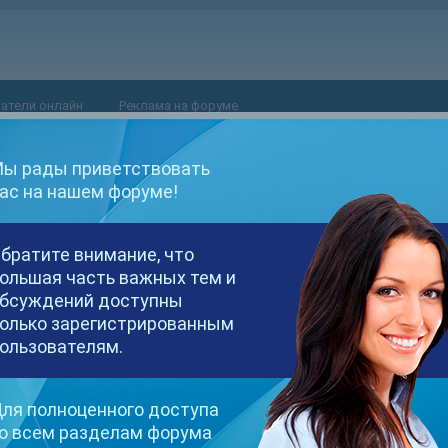
атели онлайн
Реклама на форуме
ы рады приветствовать
ас на нашем форуме!
amodels'.
братите внимание, что
ольшая часть важных тем и
бсуждений доступны
олько зарегистрированным
ользователям.
ля полноценного доступа
о всем разделам форума