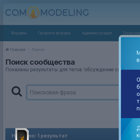
Форумы
Правила форума
Администрация
Пользов
Главная
Поиск
М
в
Поиск сообщества
Показаны результаты для тегов 'обсуждение сайта bong
О
б
о
т
п
Д
к
Найдено: 1 результат