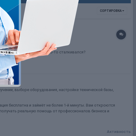
СОРТИРОВКА
работать на этом сайте? Кто-то сталкивался?
учении, выборе оборудования, настройке технической базы,
ция бесплатна и займёт не более 1-й минуты. Вам откроются
 получать реальную помощь от профессионалов бизнеса и
Активность