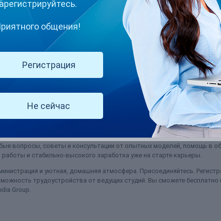
арегистрируйтесь.
риятного общения!
Регистрация
ам 10$ всего, на MFC лучше пошло, но тоже мало. Возможно вообще за
(и ещё 1 )
о bongacams
вопросы и ответы bongacams
Не сейчас
ысячи людей, связанных с Вебкам индустрией.
ые вопросы, советы и консультации от опытных моделей, помощь в об
работы и стабильно-высокого заработка уже на старте карьеры.
министрация и уютная, домашняя атмосфера. Присоединяйтесь. Регистра
можность трудоустройства от ведущих студий. Вы сможете бесплатно
dia Group.