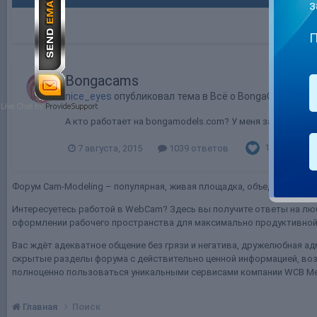
з
П
Bongacams
nice_eyes
опубликовал тема в
Всё о BongaCams
А кто работает на bongamodels.com? У меня за неделю т
1
7 августа, 2015
1039 ответов
все 
Форум Cam-Modeling – популярная, живая площадка, объединяющая т
Интересуетесь работой в WebCam? Здесь вы получите ответы на люб
оформлении рабочего пространства для максимально продуктивной 
Вас ждёт адекватное общение без грязи и негатива, дружелюбная ад
скрытые разделы форума с действительно ценной информацией, воз
полноценно пользоваться уникальными сервисами компании WCB Me
Главная
Поиск